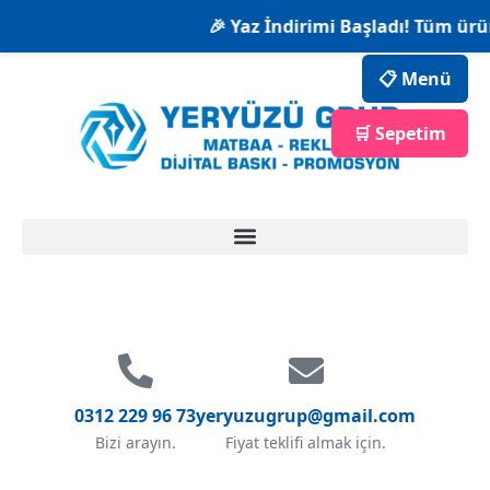
🎉 Yaz İndirimi Başladı! Tüm ürü
📋 Menü
🛒 Sepetim
0312 229 96 73
yeryuzugrup@gmail.com
Bizi arayın.
Fiyat teklifi almak için.