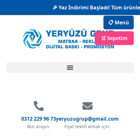
🎉 Yaz İndirimi Başladı! Tüm ürünlerd
📋 Menü
🛒 Sepetim
0312 229 96 73
yeryuzugrup@gmail.com
Bizi arayın.
Fiyat teklifi almak için.