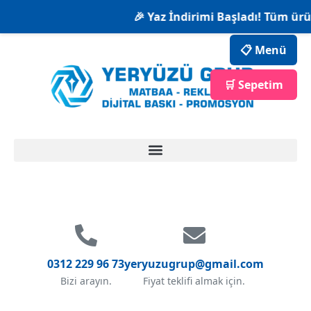
🎉 Yaz İndirimi Başladı! Tüm ürü
📋 Menü
🛒 Sepetim
0312 229 96 73
yeryuzugrup@gmail.com
Bizi arayın.
Fiyat teklifi almak için.