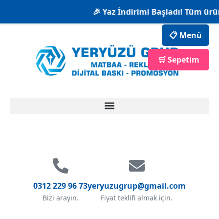
🎉 Yaz İndirimi Başladı! Tüm ürün
📋 Menü
🛒 Sepetim
0312 229 96 73
yeryuzugrup@gmail.com
Bizi arayın.
Fiyat teklifi almak için.