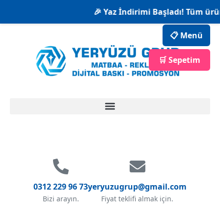
🎉 Yaz İndirimi Başladı! Tüm ürün
📋 Menü
🛒 Sepetim
0312 229 96 73
yeryuzugrup@gmail.com
Bizi arayın.
Fiyat teklifi almak için.