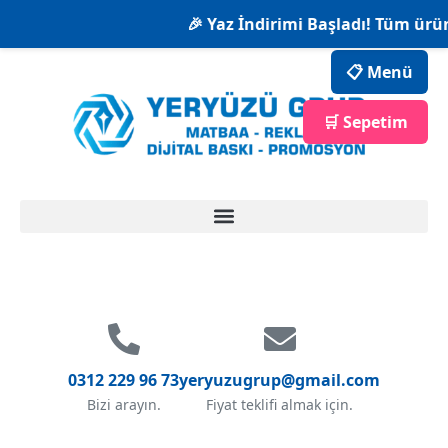
🎉 Yaz İndirimi Başladı! Tüm ürün
📋 Menü
🛒 Sepetim
0312 229 96 73
yeryuzugrup@gmail.com
Bizi arayın.
Fiyat teklifi almak için.