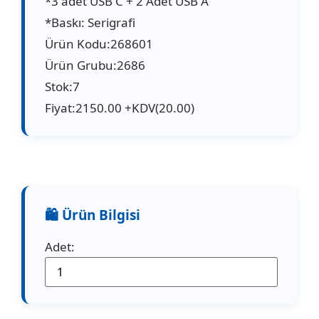
*3 adet USB C + 2 Adet USB A
*Baskı: Serigrafi
Ürün Kodu:268601
Ürün Grubu:2686
Stok:7
Fiyat:2150.00 +KDV(20.00)
Adet: