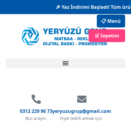
🎉 Yaz İndirimi Başladı! Tüm ürün
📋 Menü
🛒 Sepetim
0312 229 96 73
yeryuzugrup@gmail.com
Bizi arayın.
Fiyat teklifi almak için.