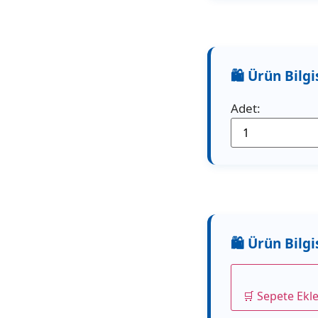
Adet:
🛒 Sepete Ekl