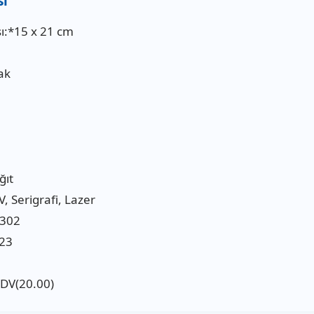
ı:*15 x 21 cm
ak
ğıt
V, Serigrafi, Lazer
2302
23
KDV(20.00)