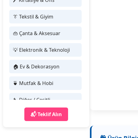
🖊 Kırtasiye & Ofis
👔 Tekstil & Giyim
👜 Çanta & Aksesuar
💡 Elektronik & Teknoloji
🏠 Ev & Dekorasyon
🍵 Mutfak & Hobi
🔧 Diğer / Çeşitli
📬 Teklif Alın