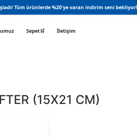
ı! Tüm ürünlerde %20'ye varan indirim seni bekliyor! 🎉
onumuz
Sepet🛒
İletişim
FTER (15X21 CM)