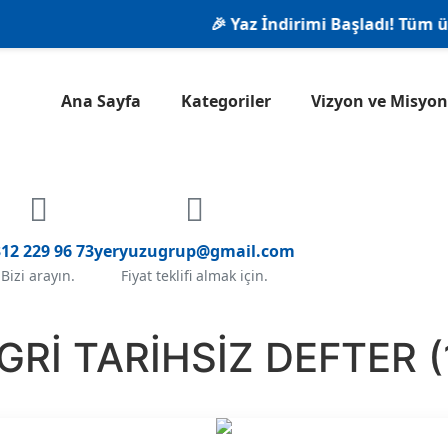
🎉 Yaz İndirimi Başladı! Tüm ürünl
Ana Sayfa
Kategoriler
Vizyon ve Misy
12 229 96 73
yeryuzugrup@gmail.com
Bizi arayın.
Fiyat teklifi almak için.
Rİ TARİHSİZ DEFTER (