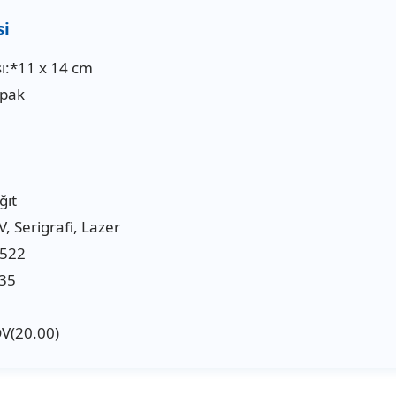
ı:*11 x 14 cm
apak
ğıt
V, Serigrafi, Lazer
3522
35
DV(20.00)