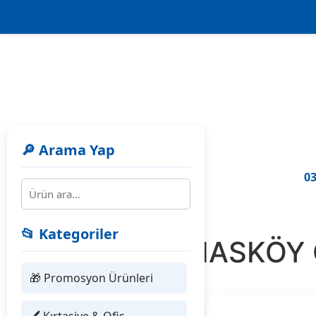
🔎 Arama Yap
03
📂 Kategoriler
303522 HASKÖY G
🎁 Promosyon Ürünleri