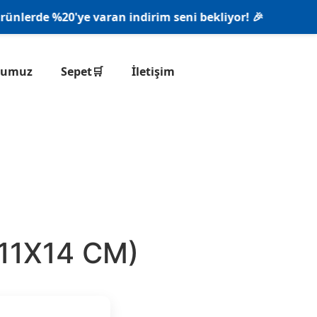
erde %20'ye varan indirim seni bekliyor! 🎉
onumuz
Sepet🛒
İletişim
11X14 CM)