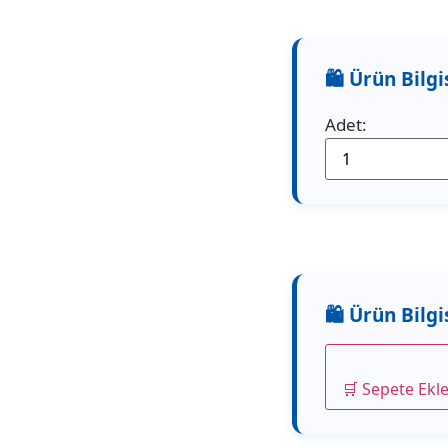
Adet:
🛒 Sepete Ekl