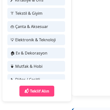
🖊 Kırtasiye & Ofis
👔 Tekstil & Giyim
👜 Çanta & Aksesuar
💡 Elektronik & Teknoloji
🏠 Ev & Dekorasyon
🍵 Mutfak & Hobi
🔧 Diğer / Çeşitli
📬 Teklif Alın