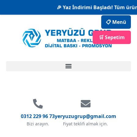
🎉 Yaz İndirimi Başladı! Tüm ürünl
📋 Menü
🛒 Sepetim
0312 229 96 73
yeryuzugrup@gmail.com
Bizi arayın.
Fiyat teklifi almak için.