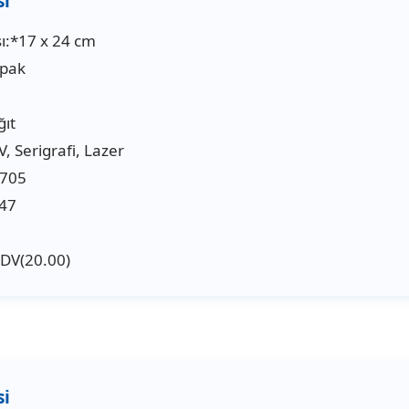
ı:*17 x 24 cm
apak
ğıt
V, Serigrafi, Lazer
4705
47
KDV(20.00)