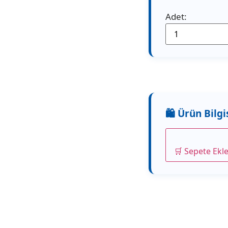
Adet:
🛒 Sepete Ekl