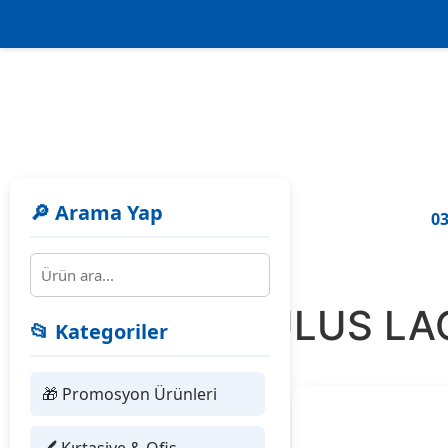
🔎 Arama Yap
03
304705 ULUS LAC
📂 Kategoriler
🎁 Promosyon Ürünleri