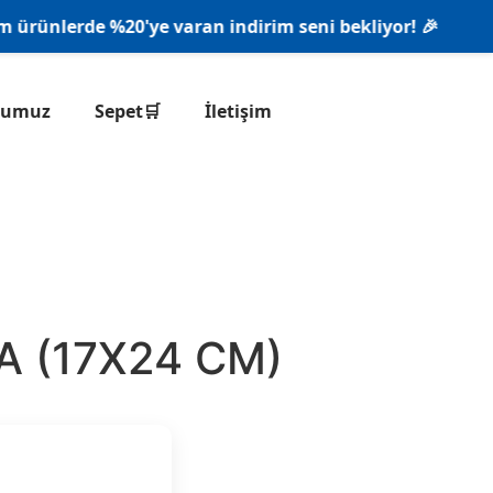
ünlerde %20'ye varan indirim seni bekliyor! 🎉
onumuz
Sepet🛒
İletişim
A (17X24 CM)