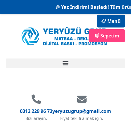
🎉 Yaz İndirimi Başladı! Tüm ürün
📋 Menü
🛒 Sepetim
0312 229 96 73
yeryuzugrup@gmail.com
Bizi arayın.
Fiyat teklifi almak için.