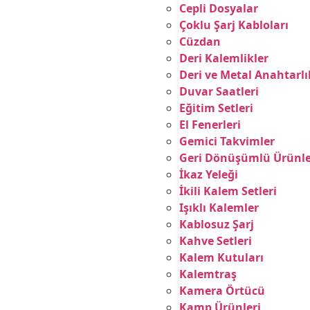
Cepli Dosyalar
Çoklu Şarj Kabloları
Cüzdan
Deri Kalemlikler
Deri ve Metal Anahtarlı
Duvar Saatleri
Eğitim Setleri
El Fenerleri
Gemici Takvimler
Geri Dönüşümlü Ürünle
İkaz Yeleği
İkili Kalem Setleri
Işıklı Kalemler
Kablosuz Şarj
Kahve Setleri
Kalem Kutuları
Kalemtraş
Kamera Örtücü
Kamp Ürünleri