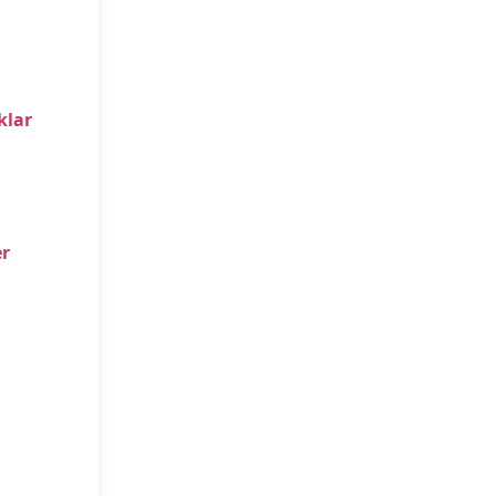
klar
r