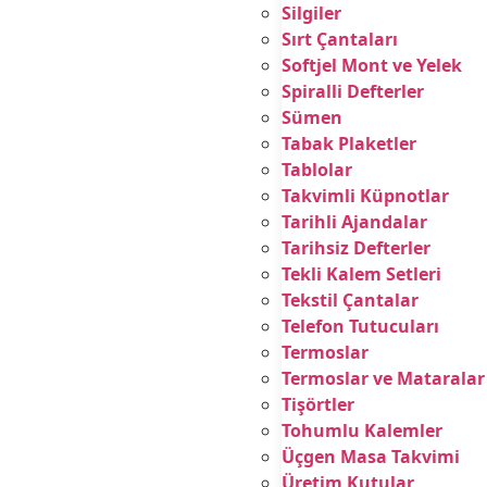
Silgiler
Sırt Çantaları
Softjel Mont ve Yelek
Spiralli Defterler
Sümen
Tabak Plaketler
Tablolar
Takvimli Küpnotlar
Tarihli Ajandalar
Tarihsiz Defterler
Tekli Kalem Setleri
Tekstil Çantalar
Telefon Tutucuları
Termoslar
Termoslar ve Mataralar
Tişörtler
Tohumlu Kalemler
Üçgen Masa Takvimi
Üretim Kutular