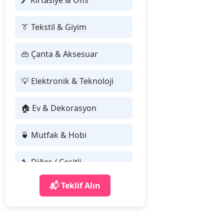
🖊 Kırtasiye & Ofis
👔 Tekstil & Giyim
👜 Çanta & Aksesuar
💡 Elektronik & Teknoloji
🏠 Ev & Dekorasyon
🍵 Mutfak & Hobi
🔧 Diğer / Çeşitli
📬 Teklif Alın