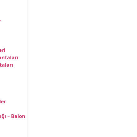
r
ri
antaları
taları
ler
ığı – Balon