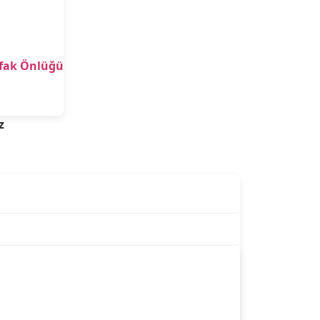
tfak Önlüğü
z