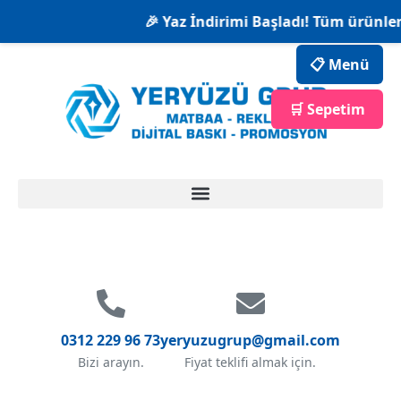
🎉 Yaz İndirimi Başladı! Tüm ürünlerd
📋 Menü
🛒 Sepetim
0312 229 96 73
yeryuzugrup@gmail.com
Bizi arayın.
Fiyat teklifi almak için.