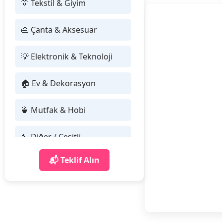
👔 Tekstil & Giyim
👜 Çanta & Aksesuar
💡 Elektronik & Teknoloji
🏠 Ev & Dekorasyon
🍵 Mutfak & Hobi
🔧 Diğer / Çeşitli
📬 Teklif Alın