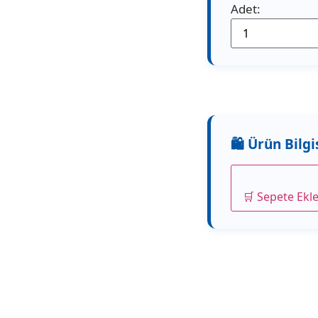
Adet:
🛒 Sepete Ekl