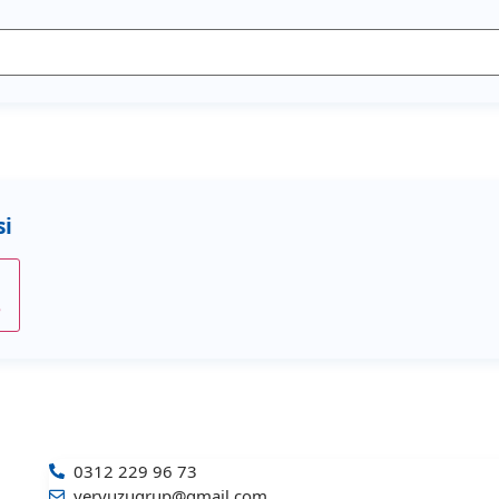
e
0312 229 96 73
yeryuzugrup@gmail.com