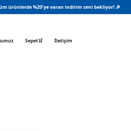
ürünlerde %20'ye varan indirim seni bekliyor! 🎉
onumuz
Sepet🛒
İletişim