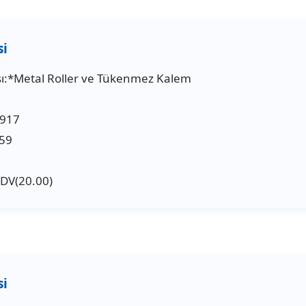
ı:*Metal Roller ve Tükenmez Kalem
5917
59
KDV(20.00)