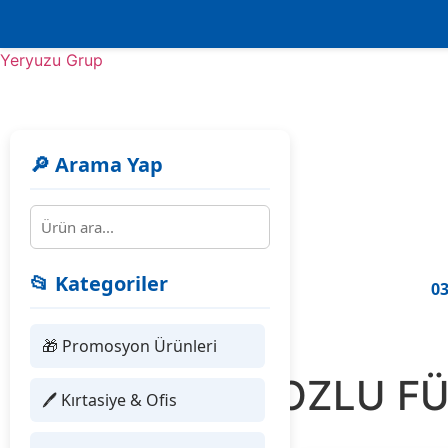
Yeryuzu Grup
🔎 Arama Yap
📂 Kategoriler
03
🎁 Promosyon Ürünleri
415917 KOZLU FÜ
🖊 Kırtasiye & Ofis