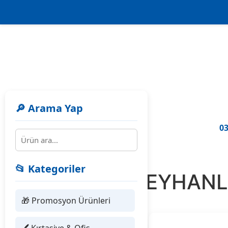
🔎 Arama Yap
03
📂 Kategoriler
442016 REYHANL
🎁 Promosyon Ürünleri