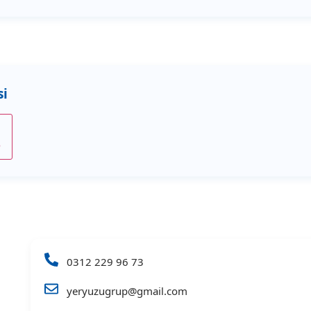
e
0312 229 96 73
yeryuzugrup@gmail.com