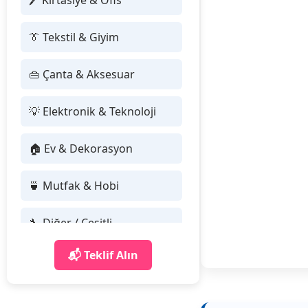
🖊 Kırtasiye & Ofis
👔 Tekstil & Giyim
👜 Çanta & Aksesuar
💡 Elektronik & Teknoloji
🏠 Ev & Dekorasyon
🍵 Mutfak & Hobi
🔧 Diğer / Çeşitli
📬 Teklif Alın