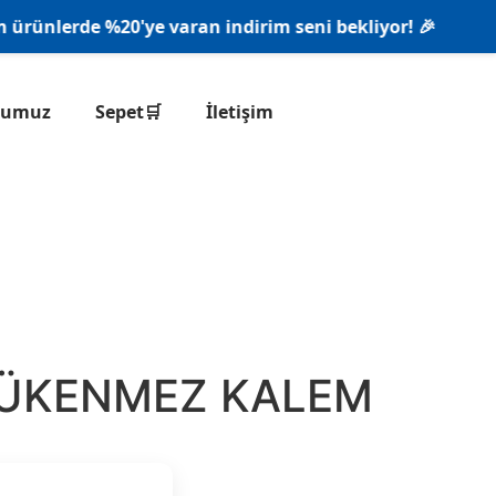
ünlerde %20'ye varan indirim seni bekliyor! 🎉
onumuz
Sepet🛒
İletişim
TÜKENMEZ KALEM