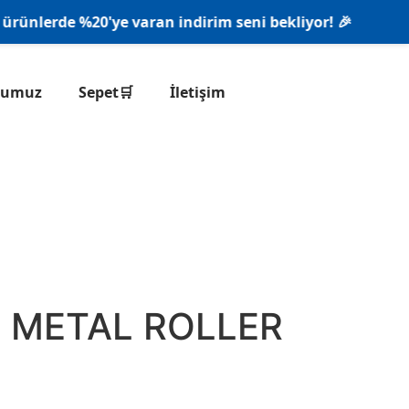
nlerde %20'ye varan indirim seni bekliyor! 🎉
onumuz
Sepet🛒
İletişim
 METAL ROLLER