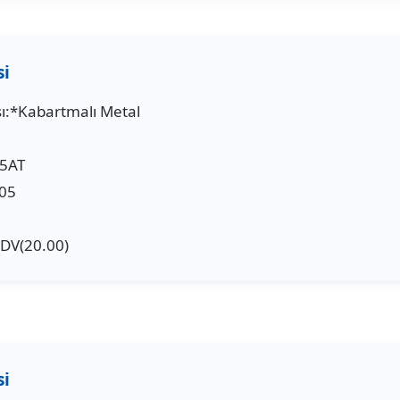
ı:*Kabartmalı Metal
5AT
05
KDV(20.00)