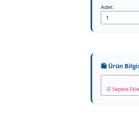
Adet:
🛒 Sepete Ekl