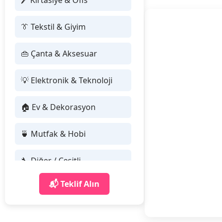
🖊 Kırtasiye & Ofis
👔 Tekstil & Giyim
👜 Çanta & Aksesuar
💡 Elektronik & Teknoloji
🏠 Ev & Dekorasyon
🍵 Mutfak & Hobi
🔧 Diğer / Çeşitli
📬 Teklif Alın