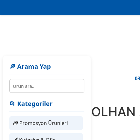
🔎 Arama Yap
03
📂 Kategoriler
4505AT SOLHAN 
KALEM
🎁 Promosyon Ürünleri