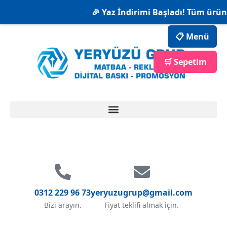
🎉 Yaz İndirimi Başladı! Tüm ürünl
📋 Menü
🛒 Sepetim
0312 229 96 73
yeryuzugrup@gmail.com
Bizi arayın.
Fiyat teklifi almak için.