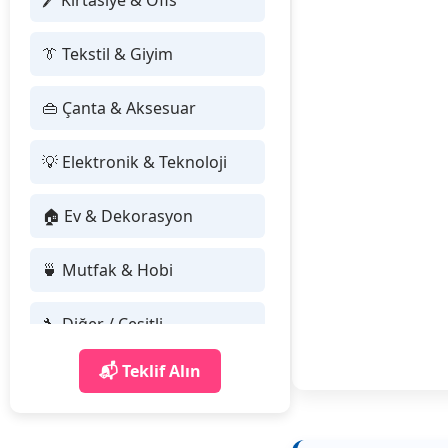
🖊 Kırtasiye & Ofis
👔 Tekstil & Giyim
👜 Çanta & Aksesuar
💡 Elektronik & Teknoloji
🏠 Ev & Dekorasyon
🍵 Mutfak & Hobi
🔧 Diğer / Çeşitli
📬 Teklif Alın