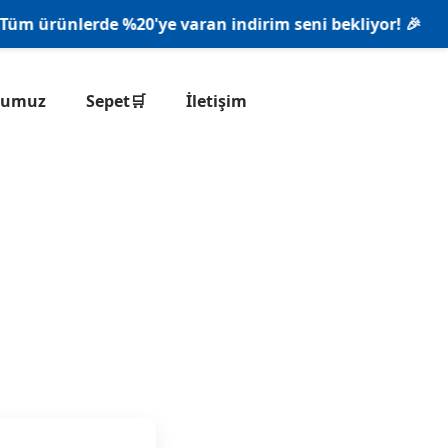
 ürünlerde %20'ye varan indirim seni bekliyor! 🎉
onumuz
Sepet🛒
İletişim