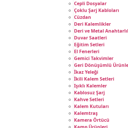
Cepli Dosyalar
Çoklu Şarj Kabloları
Cüzdan
Deri Kalemlikler
Deri ve Metal Anahtarlı
Duvar Saatleri
Eğitim Setleri
El Fenerleri
Gemici Takvimler
Geri Dönüşümlü Ürünle
İkaz Yeleği
İkili Kalem Setleri
Işıklı Kalemler
Kablosuz Şarj
Kahve Setleri
Kalem Kutuları
Kalemtraş
Kamera Örtücü
Kamp Ürünleri