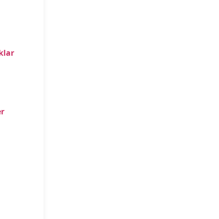
klar
r