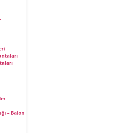
r
ri
antaları
taları
ler
ığı – Balon