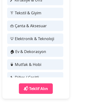
🖊 Kırtasiye & Ofis
👔 Tekstil & Giyim
👜 Çanta & Aksesuar
💡 Elektronik & Teknoloji
🏠 Ev & Dekorasyon
🍵 Mutfak & Hobi
🔧 Diğer / Çeşitli
📬 Teklif Alın