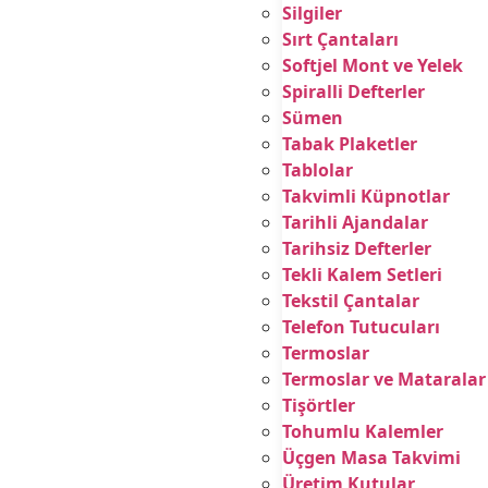
Silgiler
Sırt Çantaları
Softjel Mont ve Yelek
Spiralli Defterler
Sümen
Tabak Plaketler
Tablolar
Takvimli Küpnotlar
Tarihli Ajandalar
Tarihsiz Defterler
Tekli Kalem Setleri
Tekstil Çantalar
Telefon Tutucuları
Termoslar
Termoslar ve Mataralar
Tişörtler
Tohumlu Kalemler
Üçgen Masa Takvimi
Üretim Kutular