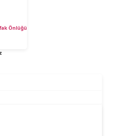
tfak Önlüğü
z