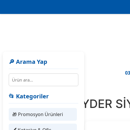
🔎 Arama Yap
03
📂 Kategoriler
476501 AYDER S
🎁 Promosyon Ürünleri