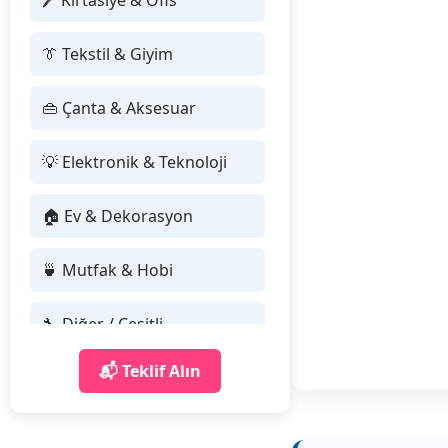
🖊 Kırtasiye & Ofis
👔 Tekstil & Giyim
👜 Çanta & Aksesuar
💡 Elektronik & Teknoloji
🏠 Ev & Dekorasyon
🍵 Mutfak & Hobi
🔧 Diğer / Çeşitli
📬 Teklif Alın