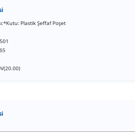
:*Kutu: Plastik Şeffaf Poşet
6501
65
DV(20.00)