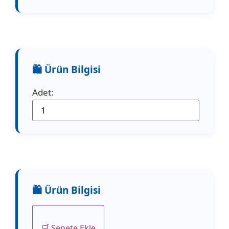
Adet:
🛒 Sepete Ekle