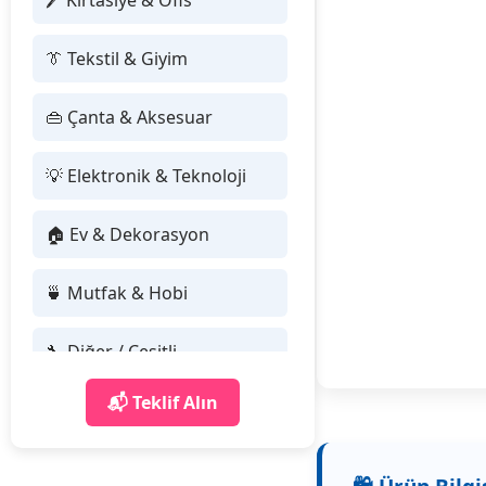
🖊 Kırtasiye & Ofis
👔 Tekstil & Giyim
👜 Çanta & Aksesuar
💡 Elektronik & Teknoloji
🏠 Ev & Dekorasyon
🍵 Mutfak & Hobi
🔧 Diğer / Çeşitli
📬 Teklif Alın