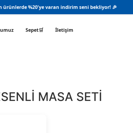
ünlerde %20'ye varan indirim seni bekliyor! 🎉
onumuz
Sepet🛒
İletişim
SENLİ MASA SETİ