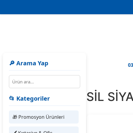
🔎 Arama Yap
03
487834 ASİL Sİ
📂 Kategoriler
🎁 Promosyon Ürünleri