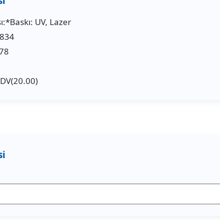
:*Baskı: UV, Lazer
7834
78
KDV(20.00)