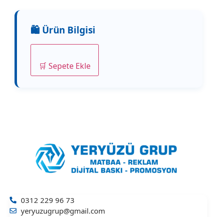
🛒 Sepete Ekle
0312 229 96 73
yeryuzugrup@gmail.com