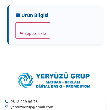
🛒 Sepete Ekle
0312 229 96 73
yeryuzugrup@gmail.com