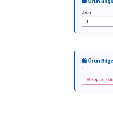
Adet:
🛒 Sepete Ekl