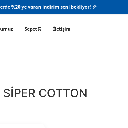
%20'ye varan indirim seni bekliyor! 🎉
onumuz
Sepet🛒
İletişim
 SİPER COTTON