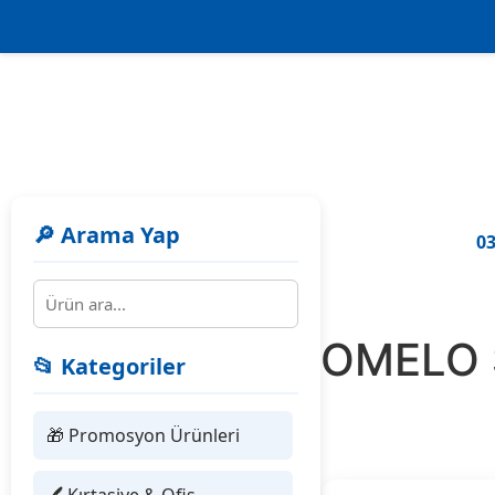
🔎 Arama Yap
03
489626 POMELO 
📂 Kategoriler
ŞAPKA
🎁 Promosyon Ürünleri