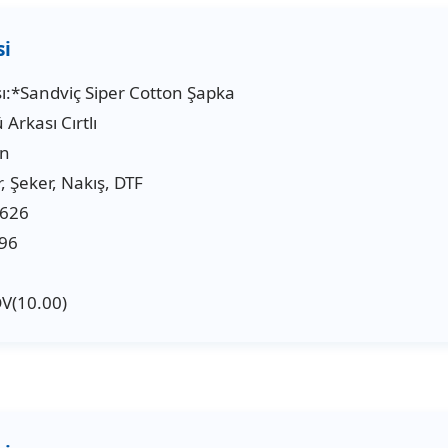
ı:*Sandviç Siper Cotton Şapka
Arkası Cırtlı
in
, Şeker, Nakış, DTF
9626
96
DV(10.00)