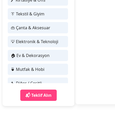
🖊 Kırtasiye & Ofis
👔 Tekstil & Giyim
👜 Çanta & Aksesuar
💡 Elektronik & Teknoloji
🏠 Ev & Dekorasyon
🍵 Mutfak & Hobi
🔧 Diğer / Çeşitli
📬 Teklif Alın