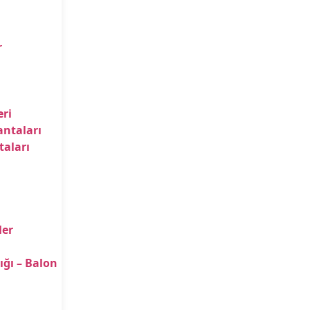
r
ri
antaları
taları
ler
ığı – Balon