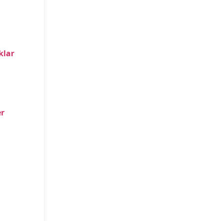
klar
r