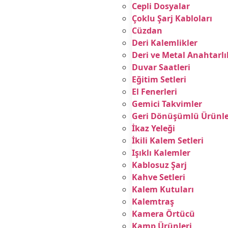
Cepli Dosyalar
Çoklu Şarj Kabloları
Cüzdan
Deri Kalemlikler
Deri ve Metal Anahtarlı
Duvar Saatleri
Eğitim Setleri
El Fenerleri
Gemici Takvimler
Geri Dönüşümlü Ürünle
İkaz Yeleği
İkili Kalem Setleri
Işıklı Kalemler
Kablosuz Şarj
Kahve Setleri
Kalem Kutuları
Kalemtraş
Kamera Örtücü
Kamp Ürünleri