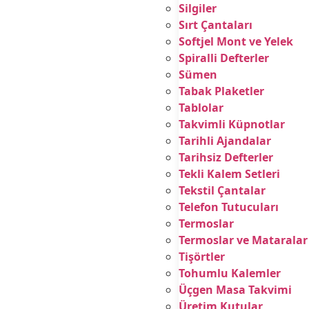
Silgiler
Sırt Çantaları
Softjel Mont ve Yelek
Spiralli Defterler
Sümen
Tabak Plaketler
Tablolar
Takvimli Küpnotlar
Tarihli Ajandalar
Tarihsiz Defterler
Tekli Kalem Setleri
Tekstil Çantalar
Telefon Tutucuları
Termoslar
Termoslar ve Mataralar
Tişörtler
Tohumlu Kalemler
Üçgen Masa Takvimi
Üretim Kutular