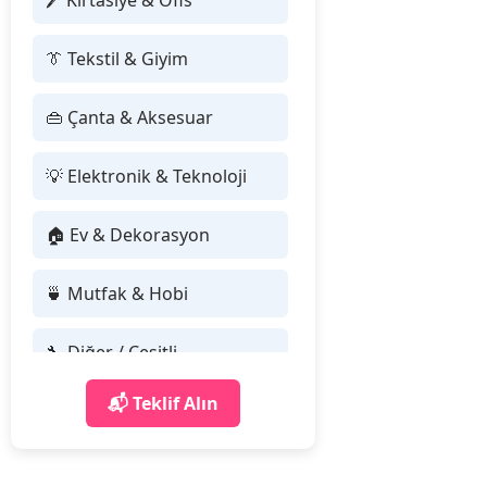
🖊 Kırtasiye & Ofis
👔 Tekstil & Giyim
👜 Çanta & Aksesuar
💡 Elektronik & Teknoloji
🏠 Ev & Dekorasyon
🍵 Mutfak & Hobi
🔧 Diğer / Çeşitli
📬 Teklif Alın