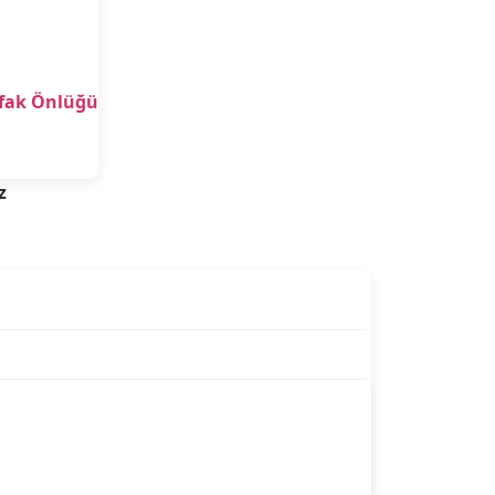
tfak Önlüğü
z