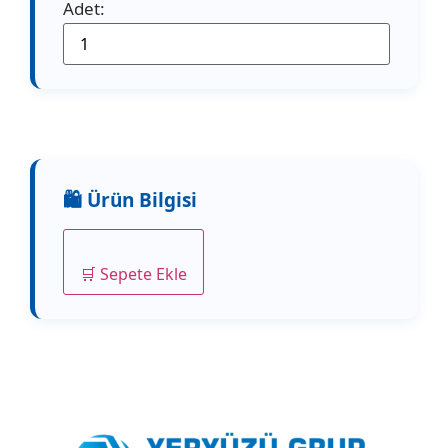
Adet:
🛒 Sepete Ekle