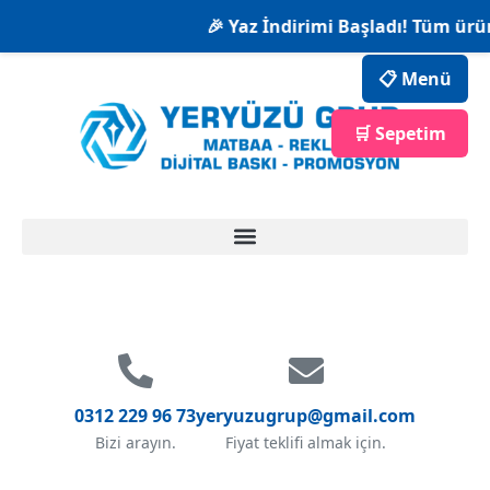
🎉 Yaz İndirimi Başladı! Tüm ürün
📋 Menü
🛒 Sepetim
0312 229 96 73
yeryuzugrup@gmail.com
Bizi arayın.
Fiyat teklifi almak için.