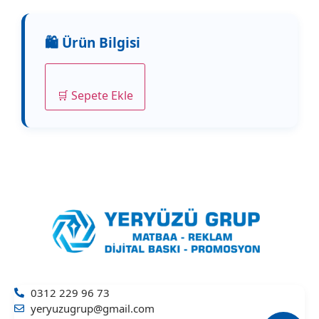
🛒 Sepete Ekle
0312 229 96 73
yeryuzugrup@gmail.com