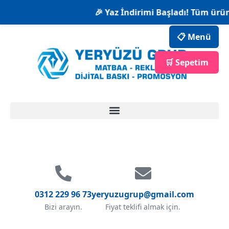
🎉 Yaz İndirimi Başladı! Tüm ürünl
📋 Menü
🛒 Sepetim
0312 229 96 73
yeryuzugrup@gmail.com
Bizi arayın.
Fiyat teklifi almak için.