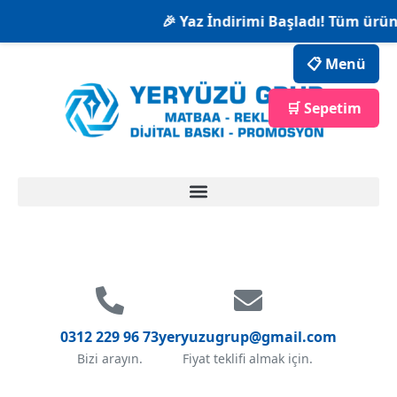
🎉 Yaz İndirimi Başladı! Tüm ürünl
📋 Menü
🛒 Sepetim
0312 229 96 73
yeryuzugrup@gmail.com
Bizi arayın.
Fiyat teklifi almak için.