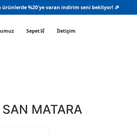
nlerde %20'ye varan indirim seni bekliyor! 🎉
onumuz
Sepet🛒
İletişim
U SAN MATARA