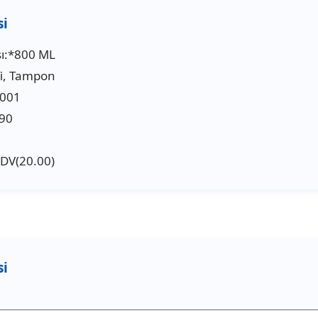
ı:*800 ML
fi, Tampon
9001
90
KDV(20.00)