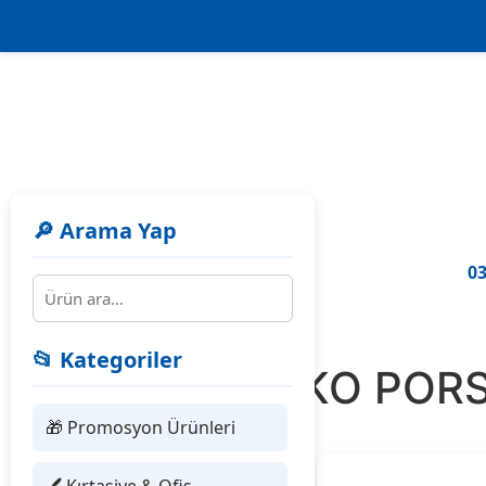
🔎 Arama Yap
03
📂 Kategoriler
913102 EKO POR
🎁 Promosyon Ürünleri