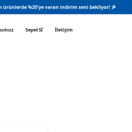
ünlerde %20'ye varan indirim seni bekliyor! 🎉
onumuz
Sepet🛒
İletişim