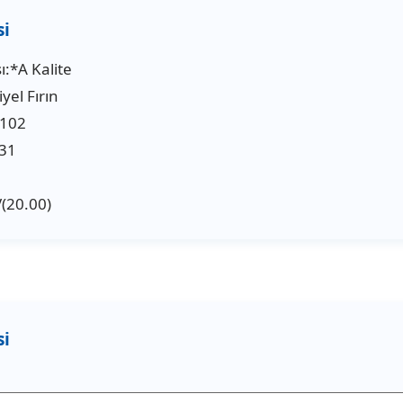
:*A Kalite
yel Fırın
3102
31
(20.00)