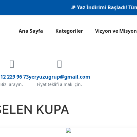
🎉 Yaz İndirimi Başladı! Tüm ür
Ana Sayfa
Kategoriler
Vizyon ve Misy
12 229 96 73
yeryuzugrup@gmail.com
Bizi arayın.
Fiyat teklifi almak için.
SELEN KUPA