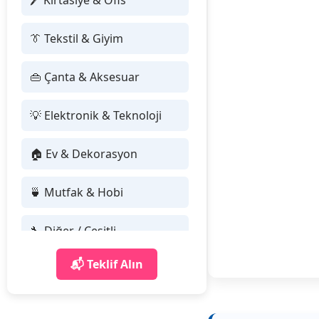
🖊 Kırtasiye & Ofis
👔 Tekstil & Giyim
👜 Çanta & Aksesuar
💡 Elektronik & Teknoloji
🏠 Ev & Dekorasyon
🍵 Mutfak & Hobi
🔧 Diğer / Çeşitli
📬 Teklif Alın