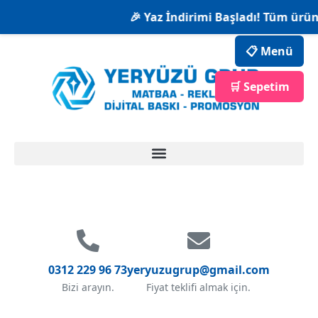
🎉 Yaz İndirimi Başladı! Tüm ürünl
📋 Menü
🛒 Sepetim
0312 229 96 73
yeryuzugrup@gmail.com
Bizi arayın.
Fiyat teklifi almak için.