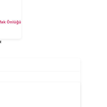
tfak Önlüğü
z