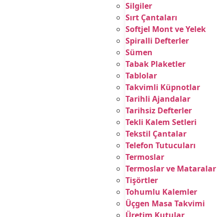
Silgiler
Sırt Çantaları
Softjel Mont ve Yelek
Spiralli Defterler
Sümen
Tabak Plaketler
Tablolar
Takvimli Küpnotlar
Tarihli Ajandalar
Tarihsiz Defterler
Tekli Kalem Setleri
Tekstil Çantalar
Telefon Tutucuları
Termoslar
Termoslar ve Mataralar
Tişörtler
Tohumlu Kalemler
Üçgen Masa Takvimi
Üretim Kutular