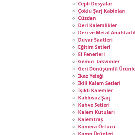
Cepli Dosyalar
Çoklu Şarj Kabloları
Cüzdan
Deri Kalemlikler
Deri ve Metal Anahtarlı
Duvar Saatleri
Eğitim Setleri
El Fenerleri
Gemici Takvimler
Geri Dönüşümlü Ürünle
İkaz Yeleği
İkili Kalem Setleri
Işıklı Kalemler
Kablosuz Şarj
Kahve Setleri
Kalem Kutuları
Kalemtraş
Kamera Örtücü
Kamp Ürünleri