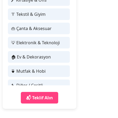
🖊 Kırtasiye & Ofis
👔 Tekstil & Giyim
👜 Çanta & Aksesuar
💡 Elektronik & Teknoloji
🏠 Ev & Dekorasyon
🍵 Mutfak & Hobi
🔧 Diğer / Çeşitli
📬 Teklif Alın