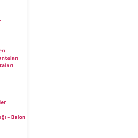
r
ri
antaları
taları
ler
ığı – Balon