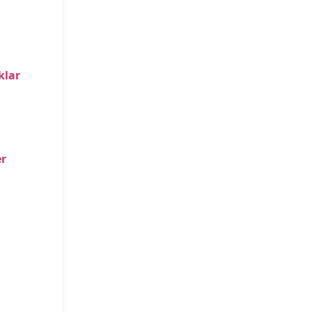
klar
r