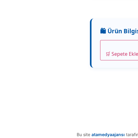
🛒 Sepete Ekl
Bu site
atamedyaajansı
tarafı