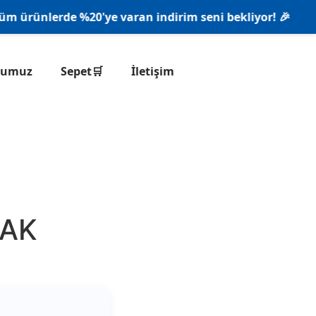
 ürünlerde %20'ye varan indirim seni bekliyor! 🎉
onumuz
Sepet🛒
İletişim
BAK