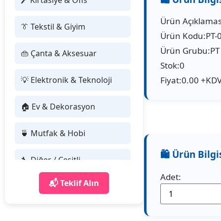
🖊 Kırtasiye & Ofis
Ürün Açıklaması
👔 Tekstil & Giyim
Ürün Kodu:PT-
Ürün Grubu:PT
👜 Çanta & Aksesuar
Stok:0
💡 Elektronik & Teknoloji
Fiyat:0.00 +KDV
🏠 Ev & Dekorasyon
🍵 Mutfak & Hobi
🔧 Diğer / Çeşitli
Adet:
📬 Teklif Alın